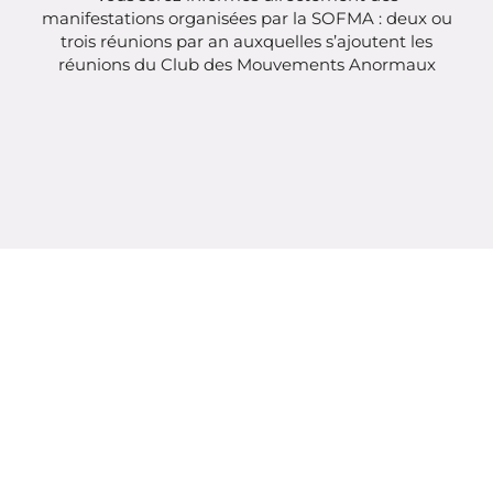
manifestations organisées par la SOFMA : deux ou
trois réunions par an auxquelles s’ajoutent les
réunions du Club des Mouvements Anormaux
Vous contribuez à une meilleure visibilité de cette
Société et lui donnez plus de poids dans ses
relations avec les Autorités de Tutelle