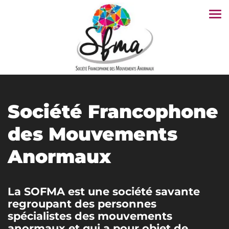
Tog
nav
Société Francophone
des Mouvements
Anormaux
La SOFMA est une société savante
regroupant des personnes
spécialistes des mouvements
anormaux et qui a pour objet de